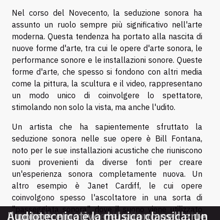
Nel corso del Novecento, la seduzione sonora ha
assunto un ruolo sempre più significativo nell'arte
moderna. Questa tendenza ha portato alla nascita di
nuove forme d'arte, tra cui le opere d'arte sonora, le
performance sonore e le installazioni sonore. Queste
forme d'arte, che spesso si fondono con altri media
come la pittura, la scultura e il video, rappresentano
un modo unico di coinvolgere lo spettatore,
stimolando non solo la vista, ma anche l'udito.
Un artista che ha sapientemente sfruttato la
seduzione sonora nelle sue opere è Bill Fontana,
noto per le sue installazioni acustiche che riuniscono
suoni provenienti da diverse fonti per creare
un'esperienza sonora completamente nuova. Un
altro esempio è Janet Cardiff, le cui opere
coinvolgono spesso l'ascoltatore in una sorta di
"passeggiata sonora", dove il suono viene utilizzato
Armonia invisibile: l'influenza della
Scopri l'arte di creare suoni con
Audiotecnica e la musica classica: un
Il potere emotivo del suono nell'arte
Audiotecnica e la musica classica: un