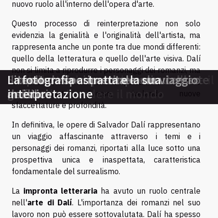
nuovo ruolo all'interno dell'opera d'arte.
Questo processo di reinterpretazione non solo
evidenzia la genialità e l'originalità dell'artista, ma
rappresenta anche un ponte tra due mondi differenti:
quello della letteratura e quello dell'arte visiva. Dalí
non si limita a riprodurre i personaggi dei romanzi, ma
Libri d'arte che potrebbero cambiare il
Scopriamo insieme la poesia dell'arte
Il ruolo delle copertine nel successo
Literatura sperimentale: un viaggio
La fotografia astratta e la sua
li reinventa, li reinventa e li riporta in un contesto
tuo modo di vedere il mondo
grafica
dei libri
artistico
interpretazione
completamente diverso, rivelando nuove
sfaccettature e profondità.
In definitiva, le opere di Salvador Dalí rappresentano
un viaggio affascinante attraverso i temi e i
personaggi dei romanzi, riportati alla luce sotto una
prospettiva unica e inaspettata, caratteristica
fondamentale del surrealismo.
La
impronta letteraria
ha avuto un ruolo centrale
nell'
arte di Dalí
. L'importanza dei romanzi nel suo
lavoro non può essere sottovalutata. Dalí ha spesso