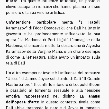
d'arte
. Tra queste influenze letterarie, un posto di
rilievo occupano i romanzi che hanno plasmato il suo
pensiero e la sua visione artistica.
Un'attenzione particolare merita "I Fratelli
Karamazov" di Fëdor Dostoevskij, che Dalí ha letto in
gioventù e ha profondamente influenzato la sua
opera "La Madonna di Port Lligat". L'immagine della
Madonna, che ricorda molto la descrizione di Alyosha
Karamazov della Vergine Maria, è un chiaro esempio
di come la letteratura abbia avuto un impatto sulla
tela di Dalí.
Un altro esempio notevole è l'influenza del romanzo
"Ulisse" di James Joyce sul dipinto di Dalí "Il Grande
Masturbatore". Il conflitto interiore di Leopold Bloom
è parallelo al tormento sessuale e alla tensione
emotiva rappresentati nel dipinto. La
analisi
dell'opera d'arte
in questo contesto, rivela come
Dalí abbia trasposto le parole di Joyce in immagini